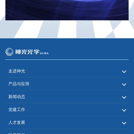
走进神光
关于神光
企业文化
神光版图
发展历程
资质荣誉
子公司介绍
产品与应用
石英材料
显示面板行业
泛半导体行业
工业激光行业
精密光学行业
航空航天领域
新闻动态
新闻发布
展会活动
党建工作
党建工作
人才发展
文化活动
人才招聘